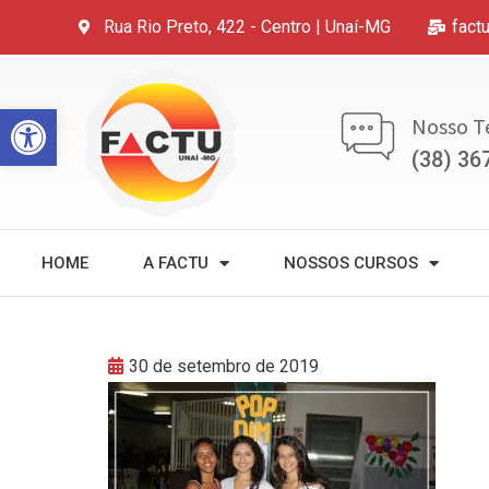
Rua Rio Preto, 422 - Centro | Unaí-MG
fact
Open toolbar
Nosso T
(38) 36
HOME
A FACTU
NOSSOS CURSOS
30 de setembro de 2019