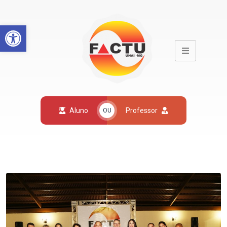
Open toolbar
Aluno
Professor
OU