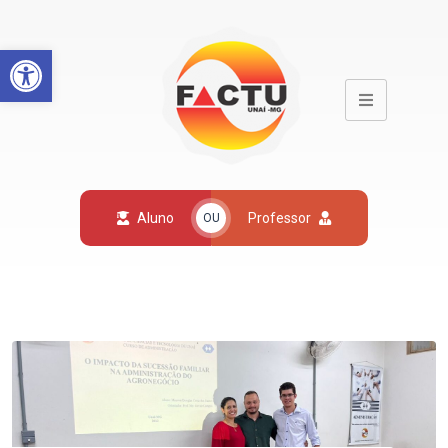
Open toolbar
Aluno
Professor
OU