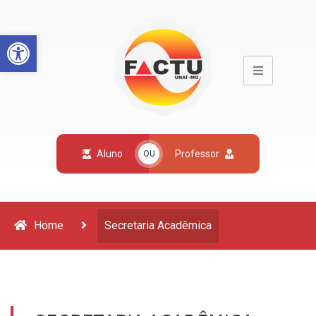
Open toolbar
Aluno
Professor
OU
Home
Secretaria Acadêmica