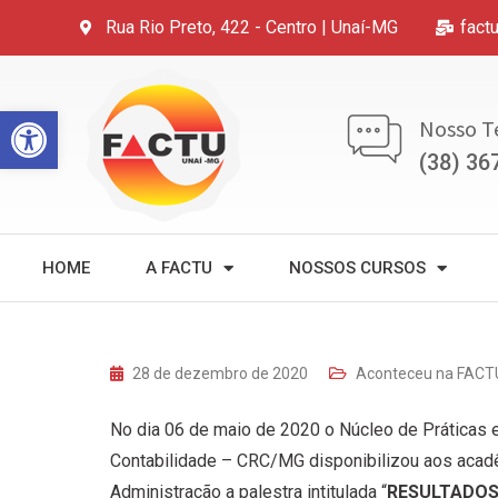
Rua Rio Preto, 422 - Centro | Unaí-MG
fact
Open toolbar
Nosso T
(38) 36
HOME
A FACTU
NOSSOS CURSOS
28 de dezembro de 2020
Aconteceu na FACT
No dia 06 de maio de 2020 o Núcleo de Práticas
Contabilidade – CRC/MG disponibilizou aos acad
Administração a palestra intitulada “
RESULTADOS 