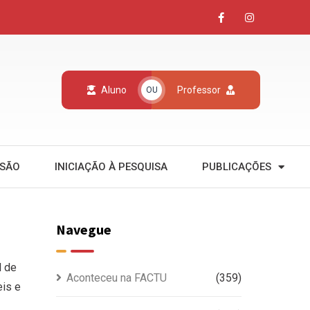
Aluno
Professor
OU
NSÃO
INICIAÇÃO À PESQUISA
PUBLICAÇÕES
Navegue
l de
Aconteceu na FACTU
(359)
is e