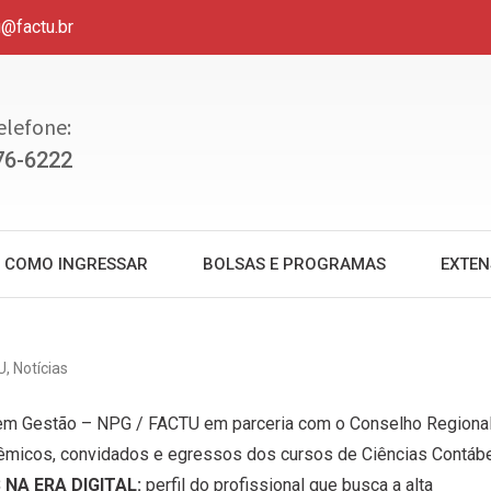
u@factu.br
elefone:
76-6222
COMO INGRESSAR
BOLSAS E PROGRAMAS
EXTE
U
,
Notícias
 em Gestão – NPG / FACTU em parceria com o Conselho Regiona
êmicos, convidados e egressos dos cursos de Ciências Contábe
NA ERA DIGITAL:
perfil do profissional que busca a alta