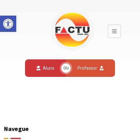
Open toolbar
Aluno
Professor
OU
Navegue