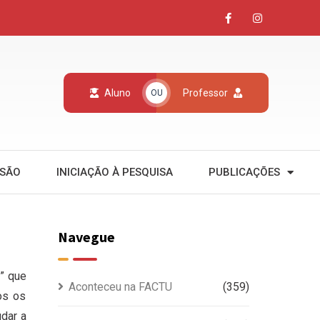
Aluno
Professor
OU
NSÃO
INICIAÇÃO À PESQUISA
PUBLICAÇÕES
Navegue
” que
Aconteceu na FACTU
(359)
os os
dar a