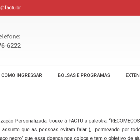
u@factu.br
elefone:
76-6222
COMO INGRESSAR
BOLSAS E PROGRAMAS
EXTE
nização Personalizada, trouxe à FACTU a palestra, “RECOMEÇOS
( assunto que as pessoas evitam falar ), permeando por tod
raco negro” que essa doença nos coloca e tem o objetivo de aju