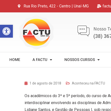
Rua Rio Preto, 422 - Centro | Unaí-MG
fact
Open toolbar
Nosso T
(38) 36
HOME
A FACTU
NOSSOS CURSOS
1 de agosto de 2018
Aconteceu na FACTU
Os acadêmicos do 3º e 5º período, do curso de A
interdisciplinar envolvendo as disciplinas de Ad
Lidiane Santos, e Gestão de Pessoas I, sob res