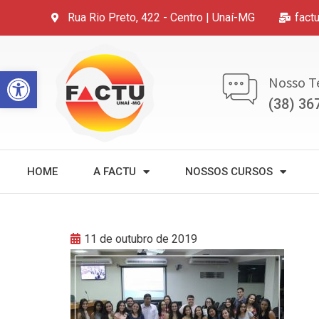
Rua Rio Preto, 422 - Centro | Unaí-MG
fact
Open toolbar
Nosso T
(38) 36
HOME
A FACTU
NOSSOS CURSOS
11 de outubro de 2019