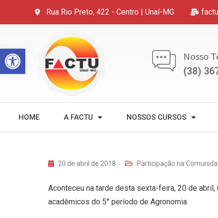
Rua Rio Preto, 422 - Centro | Unaí-MG
fact
Open toolbar
Nosso T
(38) 36
HOME
A FACTU
NOSSOS CURSOS
20 de abril de 2018
Participação na Comunid
Aconteceu na tarde desta sexta-feira, 20 de abri
acadêmicos do 5° período de Agronomia.