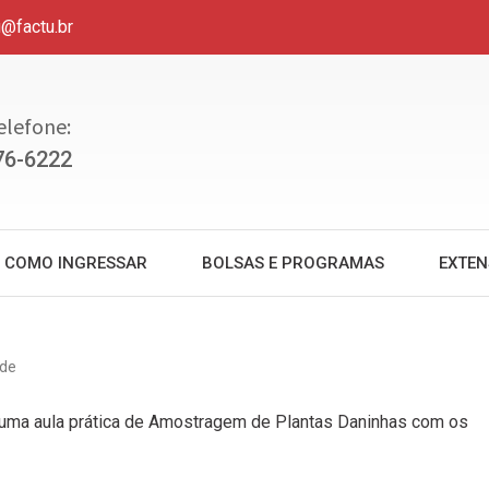
u@factu.br
elefone:
76-6222
COMO INGRESSAR
BOLSAS E PROGRAMAS
EXTE
ade
l, uma aula prática de Amostragem de Plantas Daninhas com os