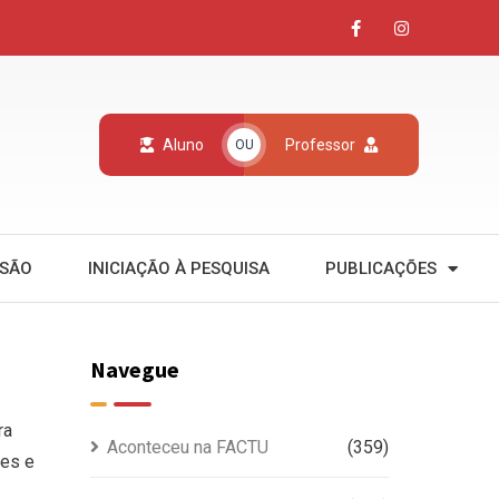
Aluno
Professor
OU
NSÃO
INICIAÇÃO À PESQUISA
PUBLICAÇÕES
Navegue
ra
Aconteceu na FACTU
(359)
ões e