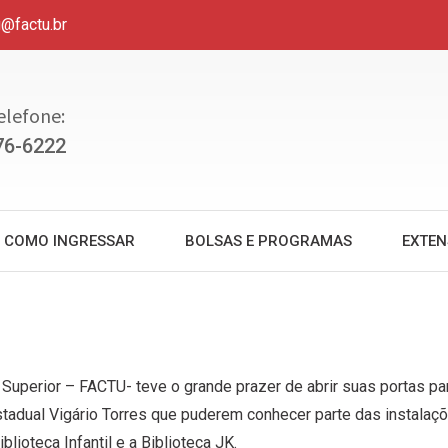
u@factu.br
elefone:
76-6222
COMO INGRESSAR
BOLSAS E PROGRAMAS
EXTE
o Superior – FACTU- teve o grande prazer de abrir suas portas pa
tadual Vigário Torres que puderem conhecer parte das instalaç
lioteca Infantil e a Biblioteca JK.