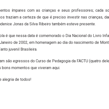
entos ímpares com as crianças e seus professores; cada sor
s traziam a certeza de que é preciso investir nas crianças, da
udenice Jonas da Silva Ribeiro também esteve presente.
la é que nessa data é comemorado o Dia Nacional do Livro Infan
e Janeiro de 2002, em homenagem ao dia do nascimento de Mont
nto juvenil Brasileira.
ram são egressos do Curso de Pedagogia da FACTU (quatro del
 os bons momentos que viveram aqui.
 alegria de todos!